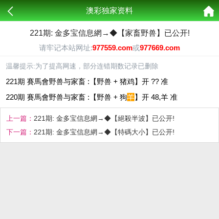
澳彩独家资料
221期: 金多宝信息網→◆【家畜野兽】已公开!
请牢记本站网址:
977559.com
或
977669.com
温馨提示:为了提高网速，部分连错期数记录已删除
221期 賽馬會野兽与家畜 :【野兽 + 猪鸡】开 ?? 准
220期 賽馬會野兽与家畜 :【野兽 + 狗
羊
】开 48,羊 准
上一篇：
221期: 金多宝信息網→◆【絕殺半波】已公开!
下一篇：
221期: 金多宝信息網→◆【特碼大小】已公开!