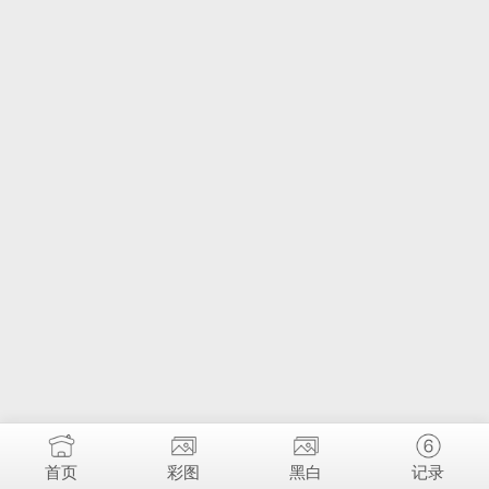
首页
彩图
黑白
记录