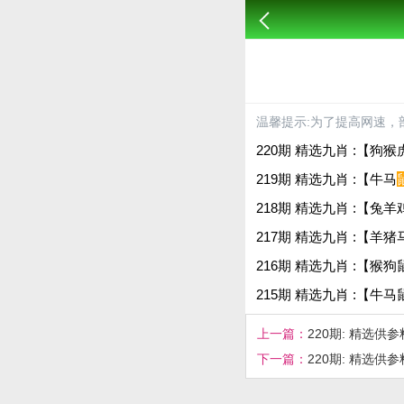
温馨提示:为了提高网速，
220期 精选九肖 :【狗猴
219期 精选九肖 :【牛马
218期 精选九肖 :【兔
217期 精选九肖 :【羊猪
216期 精选九肖 :【猴狗
215期 精选九肖 :【牛马
上一篇：
220期: 精选
下一篇：
220期: 精选