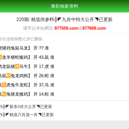
澳彩独家资料
220期: 精选供参料╬◤九肖中特大公开◥已更新
请牢记本站网址:
977559.com
或
977669.com
部分连错期数记录已删除
虎猪鸡兔鼠马龙】 开 ?? 准
鼠
龙羊猪蛇猴鸡】 开 43,鼠 准
羊鸡龙鼠猪
虎
马牛】 开 17,虎 准
马鼠
蛇
兔龙鸡狗】 开 26,蛇 准
鼠
马
虎兔牛龙蛇】 开 37,马 准
鼠
蛇
兔猪龙猴鸡】 开 14,蛇 准
供参料╬◤新杀3肖大公开◥已更新
供参料╬◤精选六肖选一肖◥已更新