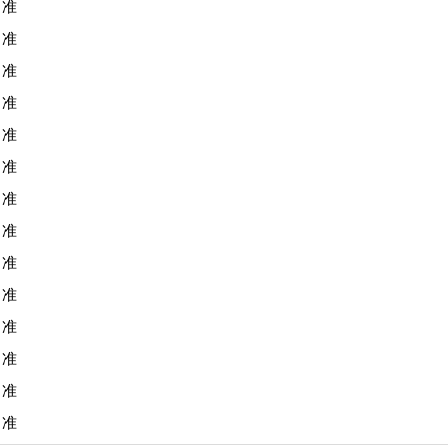
 准
 准
 准
 准
 准
 准
 准
 准
 准
 准
 准
 准
 准
 准