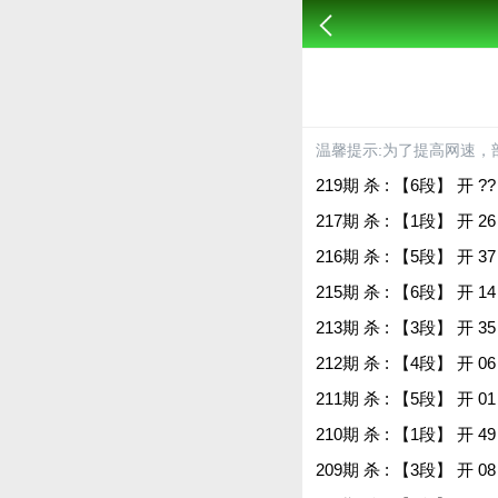
温馨提示:为了提高网速，
219期 杀 : 【6段】 开 ??
217期 杀 : 【1段】 开 26
216期 杀 : 【5段】 开 37
215期 杀 : 【6段】 开 14
213期 杀 : 【3段】 开 35
212期 杀 : 【4段】 开 06
211期 杀 : 【5段】 开 01
210期 杀 : 【1段】 开 49
209期 杀 : 【3段】 开 08