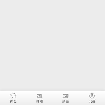
首页
彩图
黑白
记录