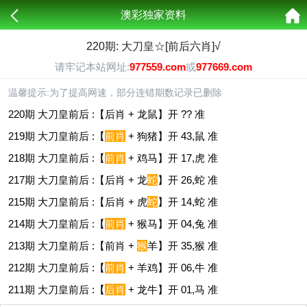
澳彩独家资料
220期: 大刀皇☆[前后六肖]√
请牢记本站网址:
977559.com
或
977669.com
温馨提示:为了提高网速，部分连错期数记录已删除
220期 大刀皇前后 :【后肖 + 龙鼠】开 ?? 准
219期 大刀皇前后 :【
前肖
+ 狗猪】开 43,鼠 准
218期 大刀皇前后 :【
前肖
+ 鸡马】开 17,虎 准
217期 大刀皇前后 :【后肖 + 龙
蛇
】开 26,蛇 准
215期 大刀皇前后 :【后肖 + 虎
蛇
】开 14,蛇 准
214期 大刀皇前后 :【
前肖
+ 猴马】开 04,兔 准
213期 大刀皇前后 :【前肖 +
猴
羊】开 35,猴 准
212期 大刀皇前后 :【
前肖
+ 羊鸡】开 06,牛 准
211期 大刀皇前后 :【
后肖
+ 龙牛】开 01,马 准