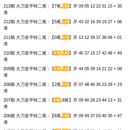
213期 大刀皇平特二尾 : 【7尾,
5尾
】开 09 05 12 22 01 15 + 35
准
212期 大刀皇平特二尾 : 【5尾,
2尾
】开 43 32 16 39 19 27 + 06
准
211期 大刀皇平特二尾 : 【0尾,
8尾
】开 13 12 39 37 38 08 + 01
准
210期 大刀皇平特二尾 : 【
7尾
,
8尾
】开 40 37 15 17 42 48 + 49
准
209期 大刀皇平特二尾 : 【
1尾
,
5尾
】开 44 05 39 14 21 22 + 08
准
208期 大刀皇平特二尾 : 【2尾,
0尾
】开 07 48 40 35 23 28 + 19
准
207期 大刀皇平特二尾 : 【
0尾
,8尾】开 09 40 26 23 44 13 + 31
准
206期 大刀皇平特二尾 : 【8尾,
3尾
】开 09 49 37 03 40 35 + 47
准