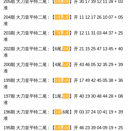
205期 大刀皇平特二尾 : 【
3尾
,
8尾
】开 30 17 39 12 11 28 + 03
准
204期 大刀皇平特二尾 : 【
0尾
,
1尾
】开 11 12 17 26 10 07 + 05
准
203期 大刀皇平特二尾 : 【
7尾
,
1尾
】开 12 11 31 03 44 37 + 25
准
202期 大刀皇平特二尾 : 【6尾,
3尾
】开 21 15 25 47 13 45 + 40
准
200期 大刀皇平特二尾 : 【4尾,
5尾
】开 43 46 05 32 35 29 + 39
准
199期 大刀皇平特二尾 : 【
9尾
,
5尾
】开 17 49 42 45 05 38 + 36
准
197期 大刀皇平特二尾 : 【1尾,
8尾
】开 40 19 30 48 44 28 + 08
准
196期 大刀皇平特二尾 : 【
3尾
,6尾】开 03 37 24 10 41 19 + 39
准
195期 大刀皇平特二尾 : 【
5尾
,
3尾
】开 46 23 39 04 09 19 + 25