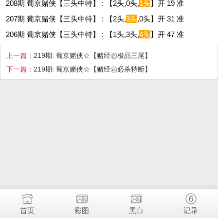
208期 葡京赌侠【三头中特】 : 【2头,0头,
1头
】开 19 准
207期 葡京赌侠【三头中特】 : 【2头,
3头
,0头】开 31 准
206期 葡京赌侠【三头中特】 : 【1头,3头,
4头
】开 47 准
上一篇：
219期: 葡京赌侠☆【赌经㊣极品三尾】
下一篇：
219期: 葡京赌侠☆【赌经㊣必杀特断】
首页
彩图
黑白
记录