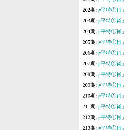
202期:
╒平特①肖』
203期:
╒平特①肖』
204期:
╒平特①肖』
205期:
╒平特①肖』
206期:
╒平特①肖』
207期:
╒平特①肖』
208期:
╒平特①肖』
209期:
╒平特①肖』
210期:
╒平特①肖』
211期:
╒平特①肖』
212期:
╒平特①肖』
213期:
╒平特①肖』