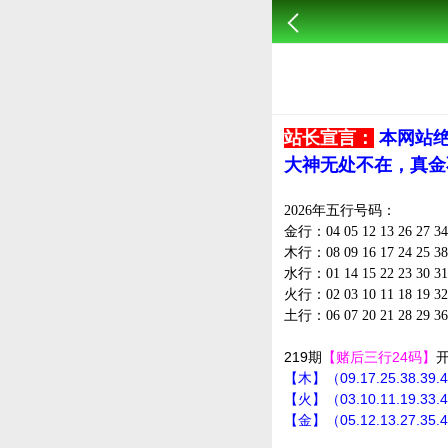
站长宣言：
本网站
大神无处不在，真金
2026年五行号码：
金行：04 05 12 13 26 27 34 
木行：08 09 16 17 24 25 38 
水行：01 14 15 22 23 30 31
火行：02 03 10 11 18 19 32 
土行：06 07 20 21 28 29 36
219期
【赌后三行24码】
【木】（09.17.25.38.39.
【火】（03.10.11.19.33.
【金】（05.12.13.27.35.