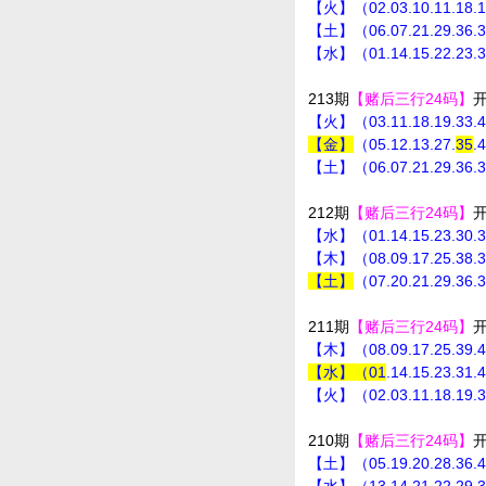
【火】（02.03.10.11.18.
【土】（06.07.21.29.36.
【水】（01.14.15.22.23.
213期
【赌后三行24码】
【火】（03.11.18.19.33.
【金】
（05.12.13.27.
35
.
【土】（06.07.21.29.36.
212期
【赌后三行24码】
【水】（01.14.15.23.30.
【木】（08.09.17.25.38.
【土】
（07.20.21.29.36.
211期
【赌后三行24码】
【木】（08.09.17.25.39.
【水】（01
.14.15.23.31
【火】（02.03.11.18.19.
210期
【赌后三行24码】
【土】（05.19.20.28.36.