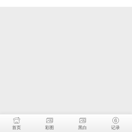
首页
彩图
黑白
记录